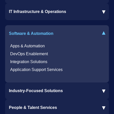
Microsoft 365 Services
▾
IT Infrastructure & Operations
Dynamics 365 Business Central ERP
SharePoint Services
IT Infrastructure & Operations
Bot for Helpdesk in Teams
IT Helpdesk
▾
Software & Automation
Azure Virtual Desktop Infrastructure Services
Offshore Services
Microsoft Azure Cloud Native Services
Cybersecurity Services
Apps & Automation
DevOps Enablement
Integration Solutions
Application Support Services
▾
Industry-Focused Solutions
Procore Software Integration
▾
People & Talent Services
Construction Software Integration